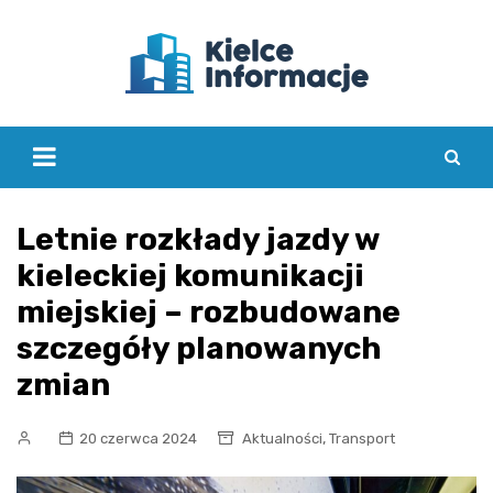
Skip
to
content
Letnie rozkłady jazdy w
kieleckiej komunikacji
miejskiej – rozbudowane
szczegóły planowanych
zmian
,
20 czerwca 2024
Aktualności
Transport