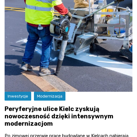
Inwestycje
Modernizacja
Peryferyjne ulice Kielc zyskują
nowoczesność dzięki intensywnym
modernizacjom
Po zimowej przerwie prace budowlane w Kielcach nabierają