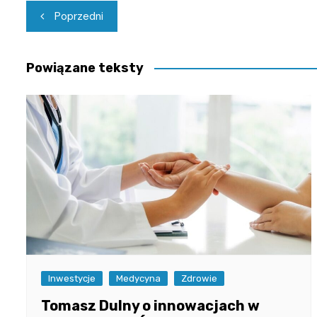
Nawigacja
Poprzedni
wpisu
Powiązane teksty
Inwestycje
Medycyna
Zdrowie
Tomasz Dulny o innowacjach w