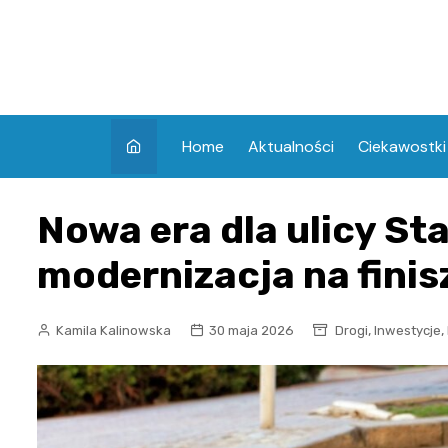
Skip
to
content
Home
Aktualności
Ciekawostki
Nowa era dla ulicy St
modernizacja na finis
,
,
Kamila Kalinowska
30 maja 2026
Drogi
Inwestycje