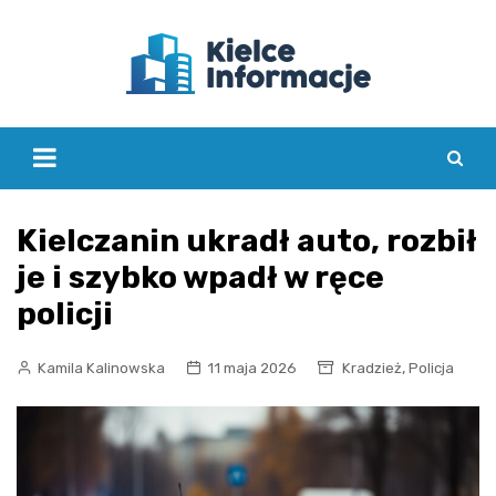
Skip
to
content
Kielczanin ukradł auto, rozbił
je i szybko wpadł w ręce
policji
,
Kamila Kalinowska
11 maja 2026
Kradzież
Policja