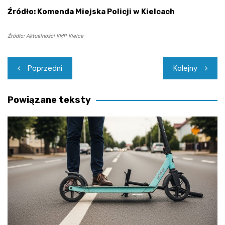
Źródło: Komenda Miejska Policji w Kielcach
Źródło: Aktualności KMP Kielce
Nawigacja
Poprzedni
Kolejny
wpisu
Powiązane teksty