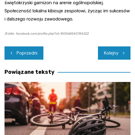
świętokrzyski garnizon na arenie ogólnopolskiej.
Społeczność lokalna kibicuje zespołowi, życząc im sukcesów
i dalszego rozwoju zawodowego.
Źródło: facebook.com/profile.php?id=100068540784222
Nawigacja
Poprzedni
Kolejny
wpisu
Powiązane teksty