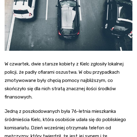
W czwartek, dwie starsze kobiety z Kielc zgłosiły lokalnej
policji, że padły ofiarami oszustwa. W obu przypadkach
zmotywowane były chęcią pomocy najbliższym, co
skończyło się dla nich stratą znacznej ilości środków
finansowych.
Jedną z poszkodowanych była 76-letnia mieszkanka
śródmieścia Kielc, która osobiście udała się do pobliskiego
komisariatu. Dzień wcześniej otrzymała telefon od
mężczyzny, który twierdził, że jest jej synem i że