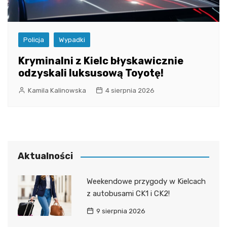
Policja
Wypadki
Kryminalni z Kielc błyskawicznie
odzyskali luksusową Toyotę!
Kamila Kalinowska
4 sierpnia 2026
Aktualności
Weekendowe przygody w Kielcach
z autobusami CK1 i CK2!
9 sierpnia 2026