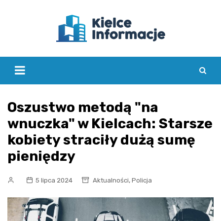
Skip
to
content
Oszustwo metodą "na
wnuczka" w Kielcach: Starsze
kobiety straciły dużą sumę
pieniędzy
,
5 lipca 2024
Aktualności
Policja