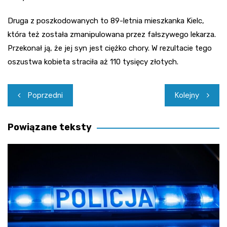
Druga z poszkodowanych to 89-letnia mieszkanka Kielc,
która też została zmanipulowana przez fałszywego lekarza.
Przekonał ją, że jej syn jest ciężko chory. W rezultacie tego
oszustwa kobieta straciła aż 110 tysięcy złotych.
Nawigacja
Poprzedni
Kolejny
wpisu
Powiązane teksty