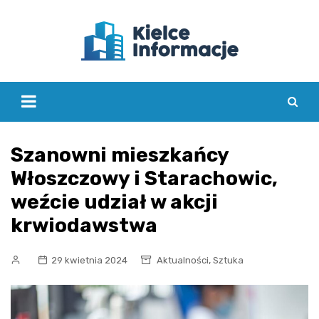
Skip
to
content
Szanowni mieszkańcy
Włoszczowy i Starachowic,
weźcie udział w akcji
krwiodawstwa
,
29 kwietnia 2024
Aktualności
Sztuka