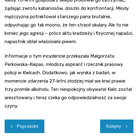
Kiedy 70-letni gospodarz sklepu próbował go zatrzymać,
żądając zwrotu kabanosów, doszło do konfrontacji. Młody
mężczyzna potraktował starszego pana brutalnie,
odpychając go tak mocno, że ten stracił okulary. Ale to nie
koniec jego agresji – prócz aktu kradzieży i fizycznej napaści,
napastnik oblał właściciela piwem.
Informacje o tym incydencie przekazała Małgorzata
Perkowska-Kiepas, młodszy aspirant i rzecznik prasowy
policji w Kielcach. Dodatkowo, jak wynika z badań, w
momencie zdarzenia 27-letni złodziej miał we krwi prawie
trzy promile alkoholu. Ten niespokojny obywatel Kielc został
aresztowany i teraz czeka go odpowiedzialność za swoje
czyny.
Nawigacja
Poprzedni
Kolejny
wpisu