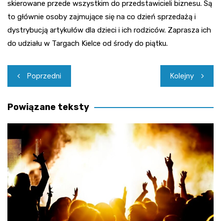
skierowane przede wszystkim do przedstawicieli biznesu. Są
to głównie osoby zajmujące się na co dzień sprzedażą i
dystrybucją artykułów dla dzieci i ich rodziców. Zaprasza ich
do udziału w Targach Kielce od środy do piątku.
Nawigacja
Poprzedni
Kolejny
wpisu
Powiązane teksty