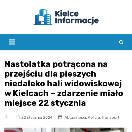
Skip
to
content
Nastolatka potrącona na
przejściu dla pieszych
niedaleko hali widowiskowej
w Kielcach – zdarzenie miało
miejsce 22 stycznia
,
,
22 stycznia 2024
Aktualności
Policja
Transport