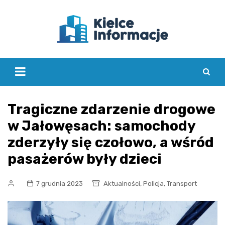
Skip
to
content
Tragiczne zdarzenie drogowe
w Jałowęsach: samochody
zderzyły się czołowo, a wśród
pasażerów były dzieci
,
,
7 grudnia 2023
Aktualności
Policja
Transport