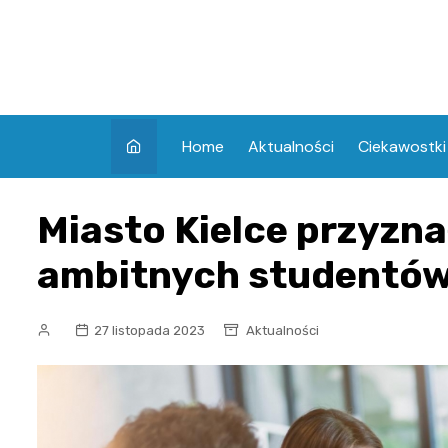
Skip
to
content
Home
Aktualności
Ciekawostki
Miasto Kielce przyzna
ambitnych studentó
27 listopada 2023
Aktualności