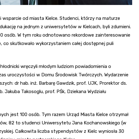
 wsparcie od miasta Kielce. Studenci, którzy na maturze
dukację na jednym z uniwersytetów w Kielcach, byli zdumieni.
 100 osób. W tym roku odnotowano rekordowe zainteresowanie
co skutkowało wykorzystaniem całej dostępnej puli
hłodnicki wręczyli młodym ludziom powiadomienia o
zas uroczystości w Domu Środowisk Twórczych. Wydarzenie
ych: dr hab. inż. Barbarę Gawdzik, prof. UJK, Prorektor ds.
. Jakuba Takosoglu, prof. PŚk, Dziekana Wydziału
ych jest 100 osób. Tym razem Urząd Miasta Kielce otrzymał
tów, 82 to studenci Uniwersytetu Jana Kochanowskiego (w
zyskiej. Całkowita liczba stypendystów z Kielc wyniosła 30