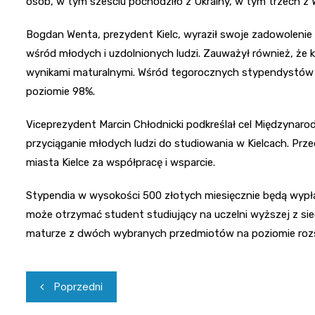
osób, w tym sześciu pochodziło z Ukrainy, w tym trzech z W
Bogdan Wenta, prezydent Kielc, wyraził swoje zadowoleni
wśród młodych i uzdolnionych ludzi. Zauważył również, że k
wynikami maturalnymi. Wśród tegorocznych stypendystów je
poziomie 98%.
Viceprezydent Marcin Chłodnicki podkreślał cel Międzynar
przyciąganie młodych ludzi do studiowania w Kielcach. Prze
miasta Kielce za współpracę i wsparcie.
Stypendia w wysokości 500 złotych miesięcznie będą wypł
może otrzymać student studiujący na uczelni wyższej z sied
maturze z dwóch wybranych przedmiotów na poziomie roz
Nawigacja
Poprzedni
wpisu