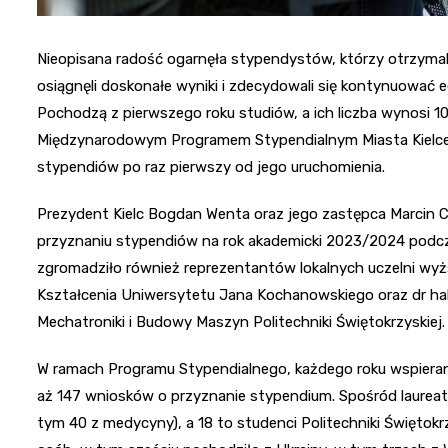
Nieopisana radość ogarnęła stypendystów, którzy otrzymali
osiągnęli doskonałe wyniki i zdecydowali się kontynuować e
Pochodzą z pierwszego roku studiów, a ich liczba wynosi
Międzynarodowym Programem Stypendialnym Miasta Kielce, 
stypendiów po raz pierwszy od jego uruchomienia.
Prezydent Kielc Bogdan Wenta oraz jego zastępca Marcin C
przyznaniu stypendiów na rok akademicki 2023/2024 podc
zgromadziło również reprezentantów lokalnych uczelni wyższ
Kształcenia Uniwersytetu Jana Kochanowskiego oraz dr hab
Mechatroniki i Budowy Maszyn Politechniki Świętokrzyskiej.
W ramach Programu Stypendialnego, każdego roku wspieran
aż 147 wniosków o przyznanie stypendium. Spośród laurea
tym 40 z medycyny), a 18 to studenci Politechniki Świętokr