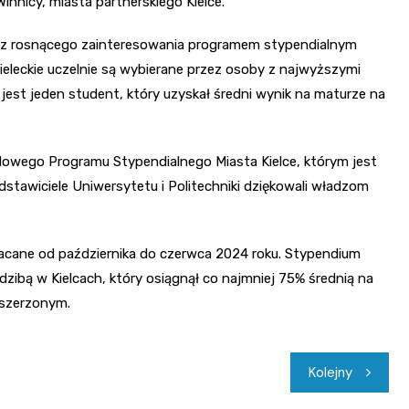
innicy, miasta partnerskiego Kielce.
e z rosnącego zainteresowania programem stypendialnym
ieleckie uczelnie są wybierane przez osoby z najwyższymi
st jeden student, który uzyskał średni wynik na maturze na
odowego Programu Stypendialnego Miasta Kielce, którym jest
dstawiciele Uniwersytetu i Politechniki dziękowali władzom
acane od października do czerwca 2024 roku. Stypendium
zibą w Kielcach, który osiągnął co najmniej 75% średnią na
szerzonym.
Kolejny