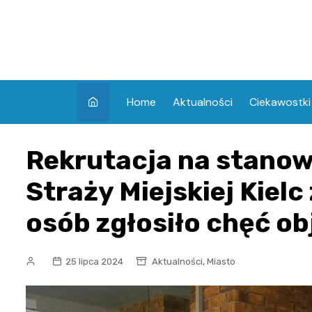
Skip
to
content
Home
Aktualności
Ciekawostki
Rekrutacja na stano
Straży Miejskiej Kiel
osób zgłosiło chęć obj
,
25 lipca 2024
Aktualności
Miasto