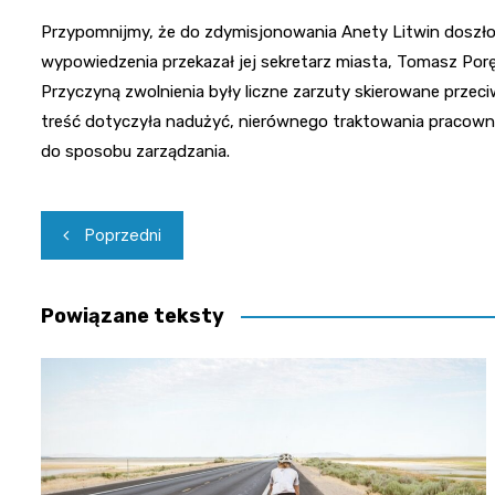
Przypomnijmy, że do zdymisjonowania Anety Litwin doszło 
wypowiedzenia przekazał jej sekretarz miasta, Tomasz Por
Przyczyną zwolnienia były liczne zarzuty skierowane przeci
treść dotyczyła nadużyć, nierównego traktowania pracowni
do sposobu zarządzania.
Nawigacja
Poprzedni
wpisu
Powiązane teksty