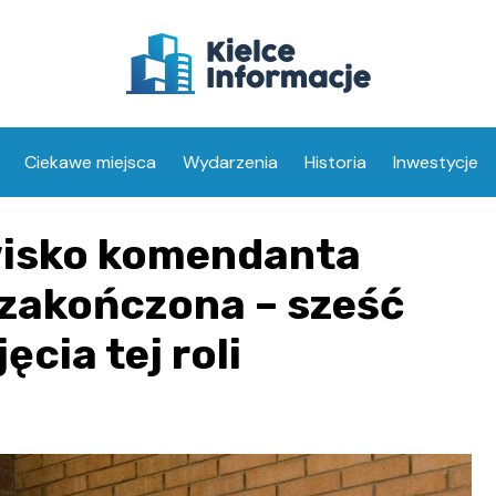
Ciekawe miejsca
Wydarzenia
Historia
Inwestycje
wisko komendanta
c zakończona – sześć
ęcia tej roli