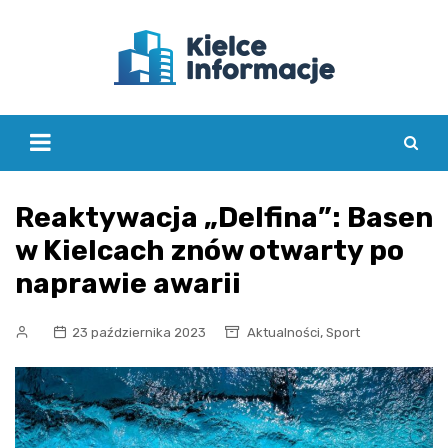
Skip
to
content
Reaktywacja „Delfina”: Basen
w Kielcach znów otwarty po
naprawie awarii
,
23 października 2023
Aktualności
Sport