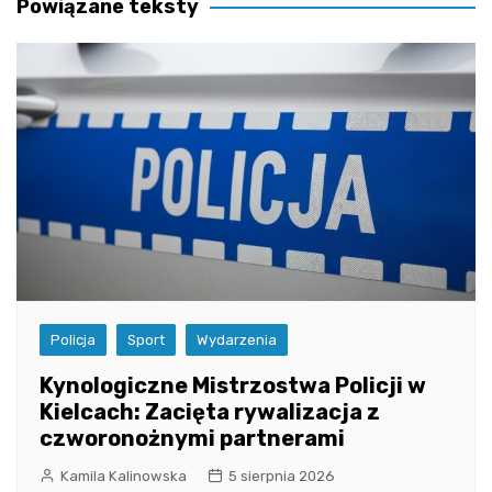
Powiązane teksty
Policja
Sport
Wydarzenia
Kynologiczne Mistrzostwa Policji w
Kielcach: Zacięta rywalizacja z
czworonożnymi partnerami
Kamila Kalinowska
5 sierpnia 2026