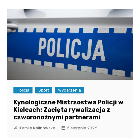
Policja
Sport
Wydarzenia
Kynologiczne Mistrzostwa Policji w
Kielcach: Zacięta rywalizacja z
czworonożnymi partnerami
Kamila Kalinowska
5 sierpnia 2026