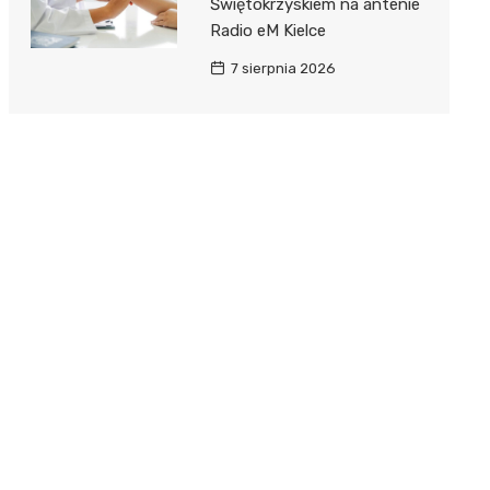
Świętokrzyskiem na antenie
Radio eM Kielce
7 sierpnia 2026