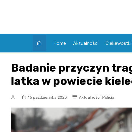
Skip
to
content
Home
Aktualności
Ciekawostki
Badanie przyczyn trag
latka w powiecie kiel
,
16 października 2023
Aktualności
Policja