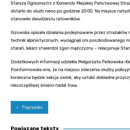
Starsza Ogniomistrz z Komendy Miejskiej Państwowej Straży 
dotarło do służb nieco po godzinie 20:00. Na miejsce natyc
stanowiło dwudziestu ratowników.
Gizowska opisała działania podejmowane przez strażaków n
technik alpinistycznych, wyciągnęli oni poszkodowanego m
starań, lekarz stwierdził zgon mężczyzny – relacjonuje Sta
Dodatkowych informacji udzieliła Małgorzata Perkowska-Kiep
Poinformowała ona, że na miejscu zdarzenia służby policy
konieczna będzie sekcja zwłok, aby ustalić dokładne przycz
nieszczęśliwej śmierci nadal trwa.
Nawigacja
Poprzedni
wpisu
Powiązane teksty