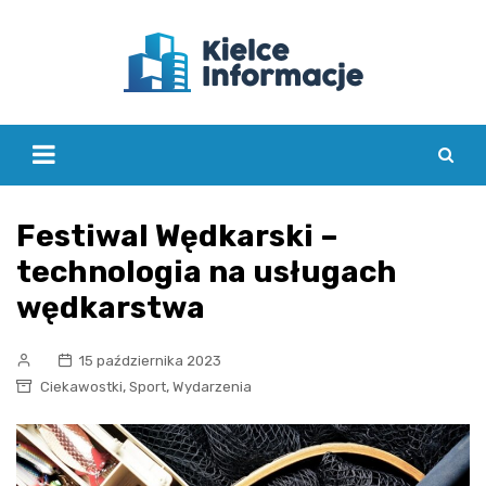
Skip
to
content
Festiwal Wędkarski –
technologia na usługach
wędkarstwa
15 października 2023
,
,
Ciekawostki
Sport
Wydarzenia