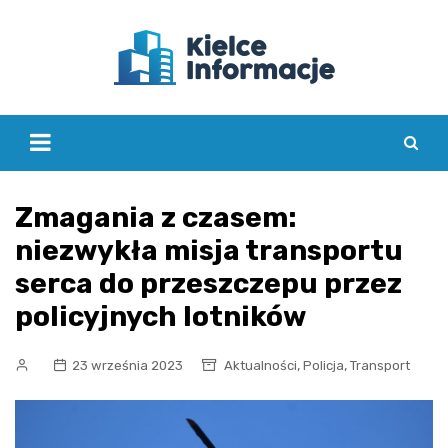
Skip
to
content
Zmagania z czasem:
niezwykła misja transportu
serca do przeszczepu przez
policyjnych lotników
,
,
23 września 2023
Aktualności
Policja
Transport