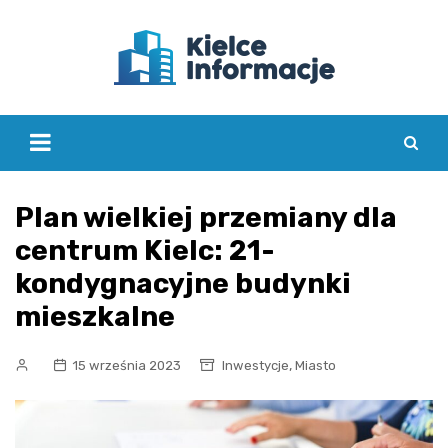
Skip
to
content
Plan wielkiej przemiany dla
centrum Kielc: 21-
kondygnacyjne budynki
mieszkalne
,
15 września 2023
Inwestycje
Miasto