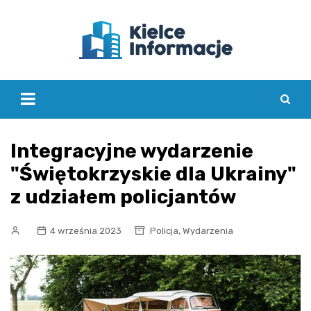
Skip
to
content
Integracyjne wydarzenie
"Świętokrzyskie dla Ukrainy"
z udziałem policjantów
,
4 września 2023
Policja
Wydarzenia