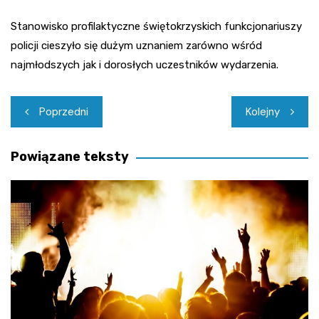
Stanowisko profilaktyczne świętokrzyskich funkcjonariuszy
policji cieszyło się dużym uznaniem zarówno wśród
najmłodszych jak i dorosłych uczestników wydarzenia.
Nawigacja
Poprzedni
Kolejny
wpisu
Powiązane teksty