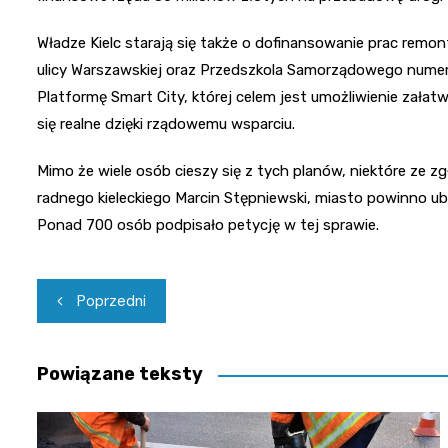
Władze Kielc starają się także o dofinansowanie prac rem
ulicy Warszawskiej oraz Przedszkola Samorządowego numer 2
Platformę Smart City, której celem jest umożliwienie zała
się realne dzięki rządowemu wsparciu.
Mimo że wiele osób cieszy się z tych planów, niektóre ze 
radnego kieleckiego Marcin Stępniewski, miasto powinno ub
Ponad 700 osób podpisało petycję w tej sprawie.
Nawigacja
Poprzedni
wpisu
Powiązane teksty