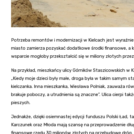
Potrzeba remontów i modernizacji w Kielcach jest wyraźnie 
miasto zamierza pozyskać dodatkowe środki finansowe, a k
wsparcie mogłoby przekształcić się w miliony złotych prze
Na przykład, mieszkańcy ulicy Górników Staszicowskich w K
„Kiedy moje dzieci były małe, droga była w takim samym stan
kielczanka. Inna mieszkanka, Wiesława Polniak, zauważa rów
brakuje poboczy, a utrudnienia są znaczne”. Ulica cierpi ta
pieszych.
Jednakże, dzięki osiemnastej edycji funduszu Polski Ład, t
Karczunek oraz Młoda mają szansę na przeprowadzenie dłu
finansowe rzędu 30 milionów złotych na przebudowę dróg.