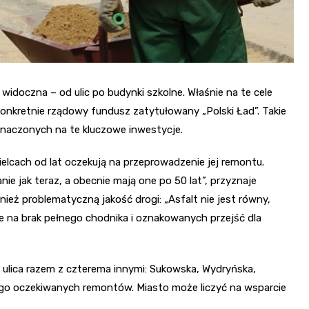
widoczna – od ulic po budynki szkolne. Właśnie na te cele
onkretnie rządowy fundusz zatytułowany „Polski Ład”. Takie
znaczonych na te kluczowe inwestycje.
ielcach od lat oczekują na przeprowadzenie jej remontu.
ie jak teraz, a obecnie mają one po 50 lat”, przyznaje
nież problematyczną jakość drogi: „Asfalt nie jest równy,
kże na brak pełnego chodnika i oznakowanych przejść dla
a ulica razem z czterema innymi: Sukowska, Wydryńska,
go oczekiwanych remontów. Miasto może liczyć na wsparcie