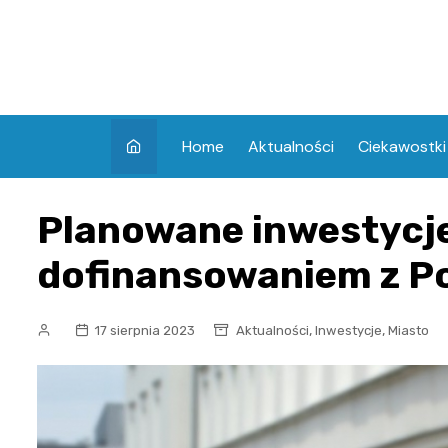
Skip
to
content
Home
Aktualności
Ciekawostki
Planowane inwestycje
dofinansowaniem z P
,
,
17 sierpnia 2023
Aktualności
Inwestycje
Miasto