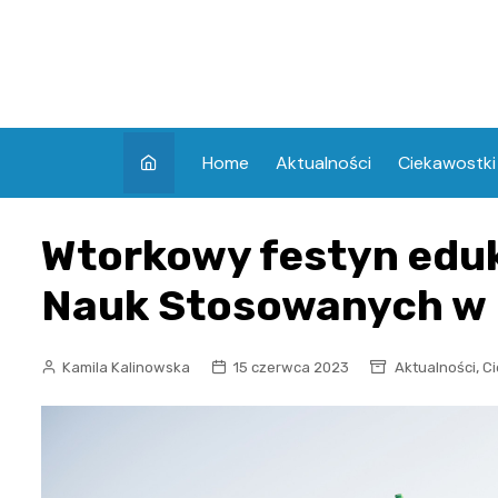
Skip
to
content
Home
Aktualności
Ciekawostki
Wtorkowy festyn edu
Nauk Stosowanych w 
,
Kamila Kalinowska
15 czerwca 2023
Aktualności
Ci