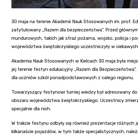
30 maja na terenie Akademii Nauk Stosowanych im. prof. Ed
zatytułowany „Razem dla bezpieczeństwa”. Przed głównym 
mundurowych, takich jak straż pożarna, wojsko, policja i 
województwa świętokrzyskiego uczestniczyły w ciekawych 
Akademia Nauk Stosowanych w Kielcach 30 maja była miej
jej terenie festyn edukacyjny „Razem dla Bezpieczeństwa”. 
dla uczniów szkół ponadpodstawowych z całego regionu.
Towarzyszący festynowi turniej wiedzy był adresowany 
obszaru województwa świętokrzyskiego. Uczestnicy zmierzy
specjalnie dla nich.
W trakcie festynu odbyły się również prezentacje różnych
kilkanaście pojazdów, w tym także specjalistycznych, należą