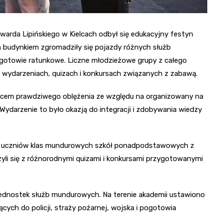
warda Lipińskiego w Kielcach odbył się edukacyjny festyn
budynkiem zgromadziły się pojazdy różnych służb
pogotowie ratunkowe. Liczne młodzieżowe grupy z całego
wydarzeniach, quizach i konkursach związanych z zabawą.
scem prawdziwego oblężenia ze względu na organizowany na
Wydarzenie to było okazją do integracji i zdobywania wiedzy
do uczniów klas mundurowych szkół ponadpodstawowych z
li się z różnorodnymi quizami i konkursami przygotowanymi
 jednostek służb mundurowych. Na terenie akademii ustawiono
cych do policji, straży pożarnej, wojska i pogotowia