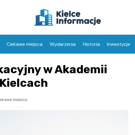
Ciekawe miejsca
Wydarzenia
Historia
Inwestycje
kacyjny w Akademii
Kielcach
ekawe miejsca