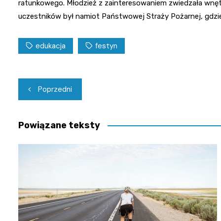
ratunkowego. Młodzież z zainteresowaniem zwiedzała wnęt
uczestników był namiot Państwowej Straży Pożarnej, gdzi
edukacja
festyn
Nawigacja
Poprzedni
wpisu
Powiązane teksty