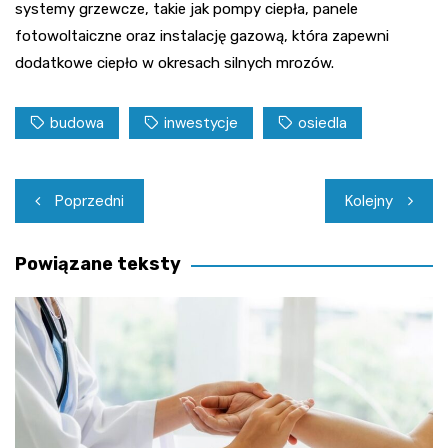
systemy grzewcze, takie jak pompy ciepła, panele
fotowoltaiczne oraz instalację gazową, która zapewni
dodatkowe ciepło w okresach silnych mrozów.
budowa
inwestycje
osiedla
Nawigacja
Poprzedni
Kolejny
wpisu
Powiązane teksty