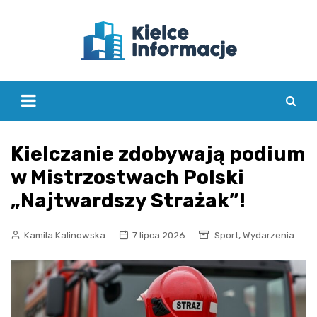
Skip
to
content
Kielczanie zdobywają podium
w Mistrzostwach Polski
„Najtwardszy Strażak”!
,
Kamila Kalinowska
7 lipca 2026
Sport
Wydarzenia