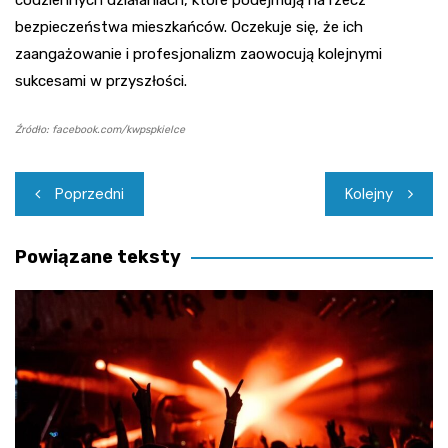
bezpieczeństwa mieszkańców. Oczekuje się, że ich
zaangażowanie i profesjonalizm zaowocują kolejnymi
sukcesami w przyszłości.
Źródło: facebook.com/kwpspkielce
Nawigacja
Poprzedni
Kolejny
wpisu
Powiązane teksty