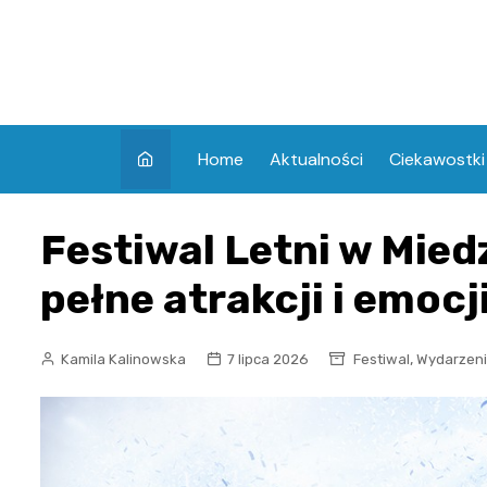
Skip
to
content
Home
Aktualności
Ciekawostki
Festiwal Letni w Mied
pełne atrakcji i emocji
,
Kamila Kalinowska
7 lipca 2026
Festiwal
Wydarzen