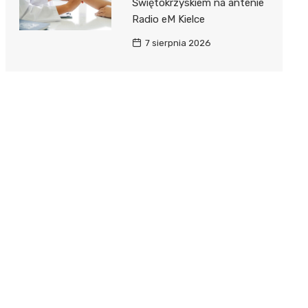
Świętokrzyskiem na antenie
Radio eM Kielce
7 sierpnia 2026