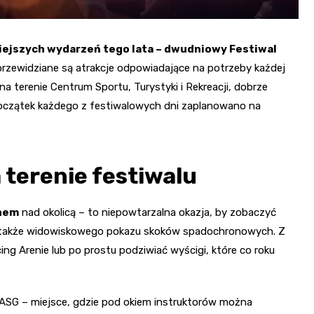
niejszych wydarzeń tego lata – dwudniowy Festiwal
przewidziane są atrakcje odpowiadające na potrzeby każdej
a terenie Centrum Sportu, Turystyki i Rekreacji, dobrze
oczątek każdego z festiwalowych dni zaplanowano na
 terenie festiwalu
onem
nad okolicą – to niepowtarzalna okazja, by zobaczyć
nie także widowiskowego pokazu skoków spadochronowych. Z
ing Arenie lub po prostu podziwiać wyścigi, które co roku
a ASG – miejsce, gdzie pod okiem instruktorów można