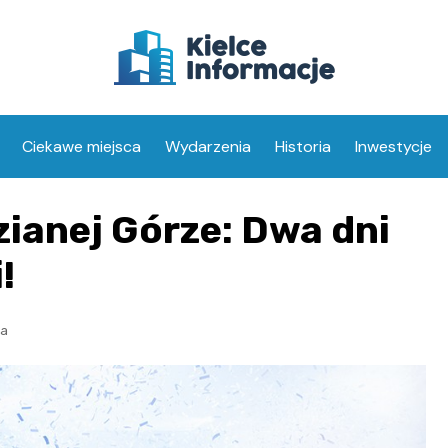
Ciekawe miejsca
Wydarzenia
Historia
Inwestycje
zianej Górze: Dwa dni
!
ia