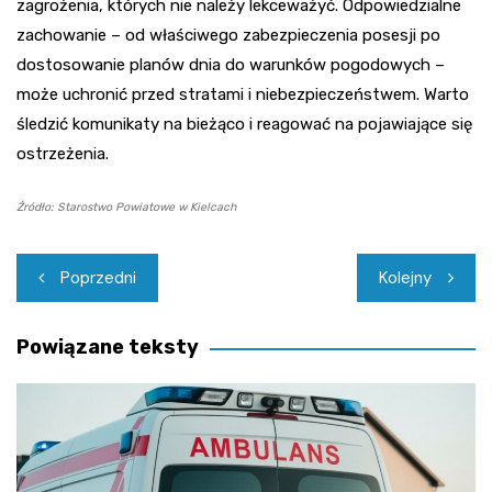
zagrożenia, których nie należy lekceważyć. Odpowiedzialne
zachowanie – od właściwego zabezpieczenia posesji po
dostosowanie planów dnia do warunków pogodowych –
może uchronić przed stratami i niebezpieczeństwem. Warto
śledzić komunikaty na bieżąco i reagować na pojawiające się
ostrzeżenia.
Źródło: Starostwo Powiatowe w Kielcach
Nawigacja
Poprzedni
Kolejny
wpisu
Powiązane teksty