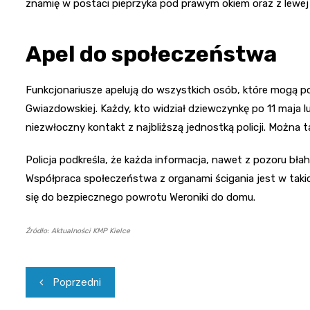
znamię w postaci pieprzyka pod prawym okiem oraz z lewej
Apel do społeczeństwa
Funkcjonariusze apelują do wszystkich osób, które mogą po
Gwiazdowskiej. Każdy, kto widział dziewczynkę po 11 maja 
niezwłoczny kontakt z najbliższą jednostką policji. Można
Policja podkreśla, że każda informacja, nawet z pozoru bła
Współpraca społeczeństwa z organami ścigania jest w taki
się do bezpiecznego powrotu Weroniki do domu.
Źródło: Aktualności KMP Kielce
Nawigacja
Poprzedni
wpisu