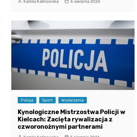
Kamila Kalinowska
6 sierpnia 2026
Policja
Sport
Wydarzenia
Kynologiczne Mistrzostwa Policji w
Kielcach: Zacięta rywalizacja z
czworonożnymi partnerami