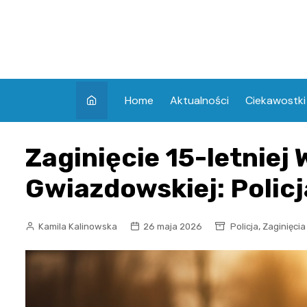
Skip
to
content
Home
Aktualności
Ciekawostki
Zaginięcie 15-letniej 
Gwiazdowskiej: Policj
,
Kamila Kalinowska
26 maja 2026
Policja
Zaginięcia