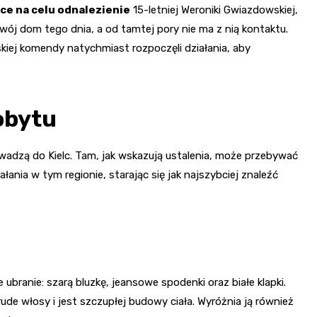
ce na celu odnalezienie
15-letniej Weroniki Gwiazdowskiej,
swój dom tego dnia, a od tamtej pory nie ma z nią kontaktu.
iej komendy natychmiast rozpoczęli działania, aby
obytu
owadzą do Kielc. Tam, jak wskazują ustalenia, może przebywać
łania w tym regionie, starając się jak najszybciej znaleźć
ubranie: szarą bluzkę, jeansowe spodenki oraz białe klapki.
de włosy i jest szczupłej budowy ciała. Wyróżnia ją również