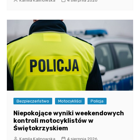
Kamila Kalinowska
4 sierpnia 2026
Bezpieczeństwo
Motocykliści
Policja
Niepokojące wyniki weekendowych
kontroli motocyklistów w
Świętokrzyskiem
Kamila Kalinowska
4 sierpnia 2026