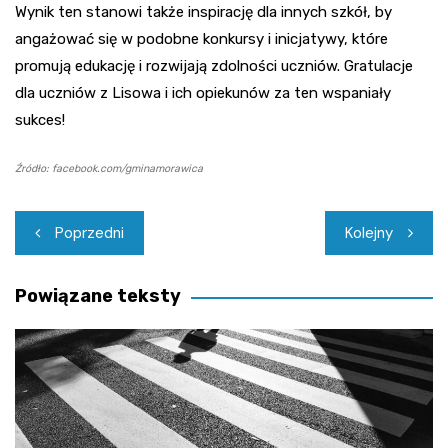
Wynik ten stanowi także inspirację dla innych szkół, by
angażować się w podobne konkursy i inicjatywy, które
promują edukację i rozwijają zdolności uczniów. Gratulacje
dla uczniów z Lisowa i ich opiekunów za ten wspaniały
sukces!
Źródło: facebook.com/gminamorawica
Nawigacja
Poprzedni
Kolejny
wpisu
Powiązane teksty