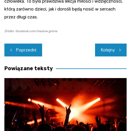
człowieka. To była prawdziwa lekcja miłości i wdzięczności,
którą zarówno dzieci, jak i dorośli będą nosić w sercach
przez długi czas.
Źródło: facebook.com/maslow.gmina
Nawigacja
Poprzedni
Kolejny
wpisu
Powiązane teksty