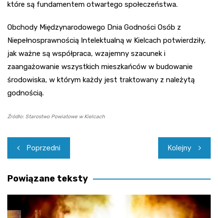
które są fundamentem otwartego społeczeństwa.
Obchody Międzynarodowego Dnia Godności Osób z
Niepełnosprawnością Intelektualną w Kielcach potwierdziły,
jak ważne są współpraca, wzajemny szacunek i
zaangażowanie wszystkich mieszkańców w budowanie
środowiska, w którym każdy jest traktowany z należytą
godnością.
Źródło: Starostwo Powiatowe w Kielcach
Nawigacja
Poprzedni
Kolejny
wpisu
Powiązane teksty