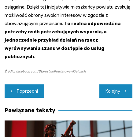
osiągalne. Dzięki tej inicjatywie mieszkańcy powiatu zyskują
możliwość obrony swoich interesów w zgodzie z
obowiązującymi przepisami.
To realna odpowiedź na
potrzeby osób potrzebujących wsparcia, a
jednocześnie przykład działań na rzecz
wyrównywania szans w dostępie do usług
publicznych
.
Źródło: facebook.com/StarostwoPowiatowewKielcach
Nawigacja
Poprzedni
Kolejny
wpisu
Powiązane teksty