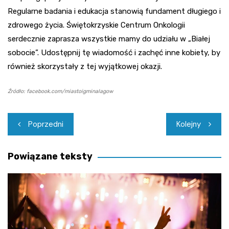
Regularne badania i edukacja stanowią fundament długiego i
zdrowego życia. Świętokrzyskie Centrum Onkologii
serdecznie zaprasza wszystkie mamy do udziału w „Białej
sobocie”. Udostępnij tę wiadomość i zachęć inne kobiety, by
również skorzystały z tej wyjątkowej okazji.
Źródło: facebook.com/miastoigminalagow
Nawigacja
Poprzedni
Kolejny
wpisu
Powiązane teksty