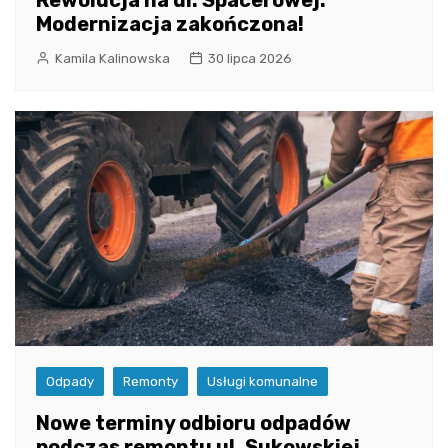
Rewolucja na ul. Spacerowej:
Modernizacja zakończona!
Kamila Kalinowska
30 lipca 2026
Odpady
Remonty
Usługi komunalne
Nowe terminy odbioru odpadów
podczas remontu ul. Sukowskiej