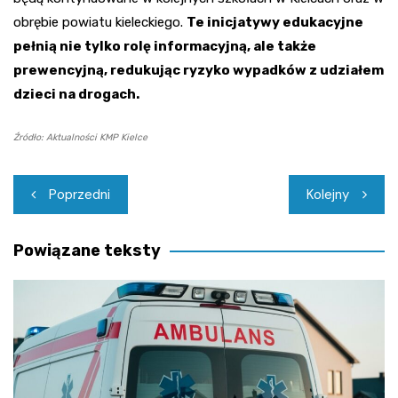
obrębie powiatu kieleckiego.
Te inicjatywy edukacyjne
pełnią nie tylko rolę informacyjną, ale także
prewencyjną, redukując ryzyko wypadków z udziałem
dzieci na drogach.
Źródło: Aktualności KMP Kielce
Nawigacja
Poprzedni
Kolejny
wpisu
Powiązane teksty