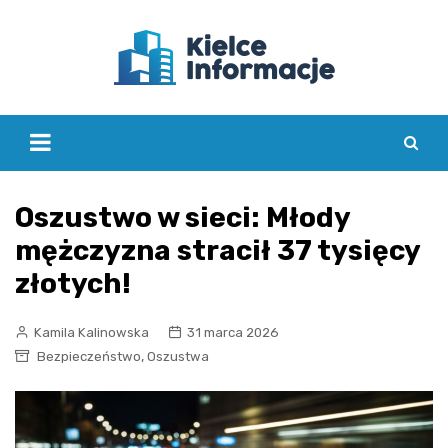
Skip
to
content
Oszustwo w sieci: Młody
mężczyzna stracił 37 tysięcy
złotych!
Kamila Kalinowska
31 marca 2026
,
Bezpieczeństwo
Oszustwa