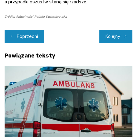
a przypadki oszustw staną się rzadsze.
Źródło: Aktualności Policja Świętokrzyska
Nawigacja
Poprzedni
Kolejny
wpisu
Powiązane teksty