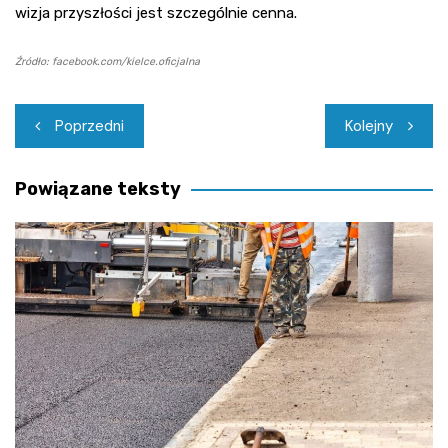
wizja przyszłości jest szczególnie cenna.
Źródło: facebook.com/kielce.oficjalna
Nawigacja
Poprzedni
Kolejny
wpisu
Powiązane teksty