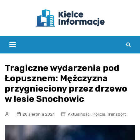
Skip
to
content
Tragiczne wydarzenia pod
Łopusznem: Mężczyzna
przygnieciony przez drzewo
w lesie Snochowic
,
,
20 sierpnia 2024
Aktualności
Policja
Transport