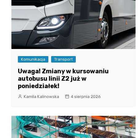
Komunikacja
Transport
Uwaga! Zmiany w kursowaniu
autobusu linii Z2 już w
poniedziałek!
Kamila Kalinowska
4 sierpnia 2026