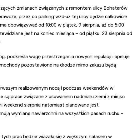
dzących zmianach związanych z remontem ulicy Bohaterów
rawcze, przez co parking wzdłuż tej ulicy będzie całkowicie
a obowiązywać od 18:00 w piątek, 9 sierpnia, aż do 5:00
zewidziane jest na koniec miesiąca – od piątku, 23 sierpnia od
.
g, podkreśla wagę przestrzegania nowych regulacji i apeluje
 samochody pozostawione na drodze mimo zakazu będą
 pierwszym realizowanym nocą i podczas weekendów w
iane są prace związane z usuwaniem nadmiaru ziemi z miejsc
ni weekend sierpnia natomiast planowane jest
mują wymianę nawierzchni na wszystkich pasach ruchu –
ja tych prac będzie wiązała się z większym hałasem w