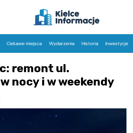
Ciekawe miejsca
Wydarzenia
Historia
Inwestycje
c: remont ul.
w nocy i w weekendy
t