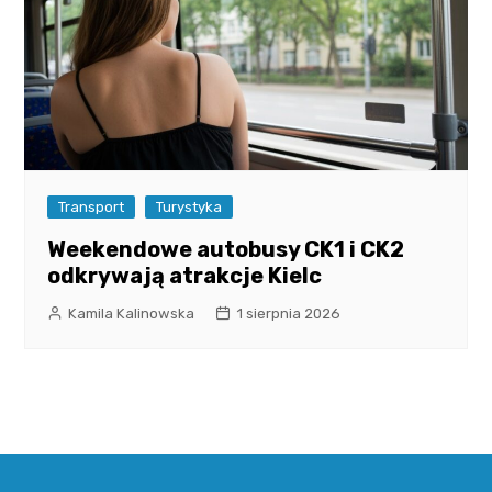
Transport
Turystyka
Weekendowe autobusy CK1 i CK2
odkrywają atrakcje Kielc
Kamila Kalinowska
1 sierpnia 2026