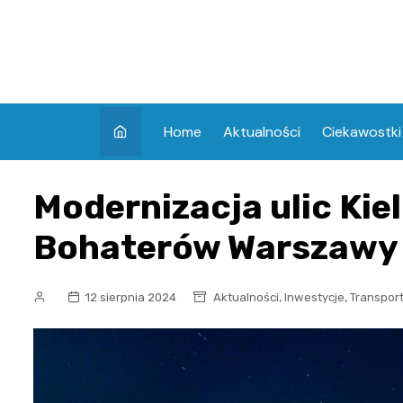
Skip
to
content
Home
Aktualności
Ciekawostki
Modernizacja ulic Kiel
Bohaterów Warszawy 
,
,
12 sierpnia 2024
Aktualności
Inwestycje
Transpor