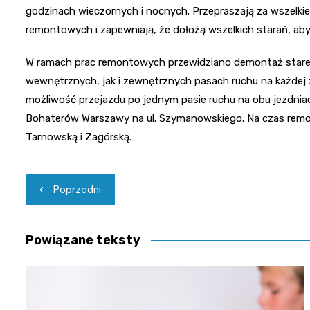
godzinach wieczornych i nocnych. Przepraszają za wszelk
remontowych i zapewniają, że dołożą wszelkich starań, ab
W ramach prac remontowych przewidziano demontaż starej
wewnętrznych, jak i zewnętrznych pasach ruchu na każdej
możliwość przejazdu po jednym pasie ruchu na obu jezdniac
Bohaterów Warszawy na ul. Szymanowskiego. Na czas remo
Tarnowską i Zagórską.
Nawigacja
Poprzedni
wpisu
Powiązane teksty