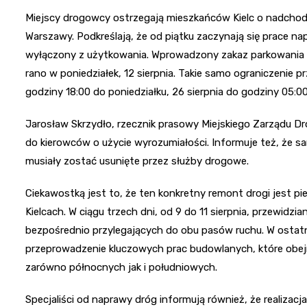
Miejscy drogowcy ostrzegają mieszkańców Kielc o nadcho
Warszawy. Podkreślają, że od piątku zaczynają się prace nap
wyłączony z użytkowania. Wprowadzony zakaz parkowania m
rano w poniedziałek, 12 sierpnia. Takie samo ograniczenie pr
godziny 18:00 do poniedziałku, 26 sierpnia do godziny 05:00
Jarosław Skrzydło, rzecznik prasowy Miejskiego Zarządu Dró
do kierowców o użycie wyrozumiałości. Informuje też, że
musiały zostać usunięte przez służby drogowe.
Ciekawostką jest to, że ten konkretny remont drogi jest
Kielcach. W ciągu trzech dni, od 9 do 11 sierpnia, przewidz
bezpośrednio przylegających do obu pasów ruchu. W ostat
przeprowadzenie kluczowych prac budowlanych, które obej
zarówno północnych jak i południowych.
Specjaliści od naprawy dróg informują również, że realizac