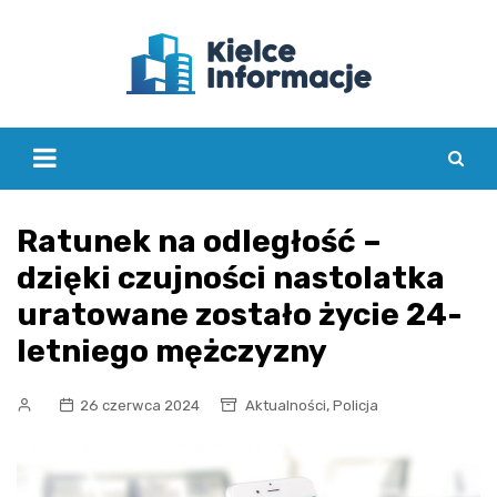
Skip
to
content
Ratunek na odległość –
dzięki czujności nastolatka
uratowane zostało życie 24-
letniego mężczyzny
,
26 czerwca 2024
Aktualności
Policja