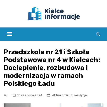
Skip
to
content
Przedszkole nr 21 i Szkoła
Podstawowa nr 4 w Kielcach:
Docieplenie, rozbudowa i
modernizacja w ramach
Polskiego Ładu
,
13 czerwca 2024
Aktualności
Inwestycje