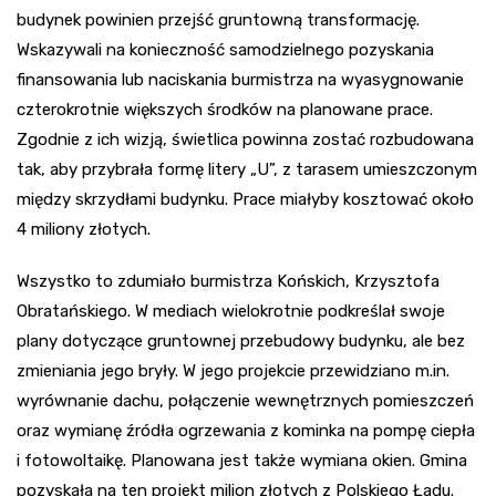
budynek powinien przejść gruntowną transformację.
Wskazywali na konieczność samodzielnego pozyskania
finansowania lub naciskania burmistrza na wyasygnowanie
czterokrotnie większych środków na planowane prace.
Zgodnie z ich wizją, świetlica powinna zostać rozbudowana
tak, aby przybrała formę litery „U”, z tarasem umieszczonym
między skrzydłami budynku. Prace miałyby kosztować około
4 miliony złotych.
Wszystko to zdumiało burmistrza Końskich, Krzysztofa
Obratańskiego. W mediach wielokrotnie podkreślał swoje
plany dotyczące gruntownej przebudowy budynku, ale bez
zmieniania jego bryły. W jego projekcie przewidziano m.in.
wyrównanie dachu, połączenie wewnętrznych pomieszczeń
oraz wymianę źródła ogrzewania z kominka na pompę ciepła
i fotowoltaikę. Planowana jest także wymiana okien. Gmina
pozyskała na ten projekt milion złotych z Polskiego Ładu.