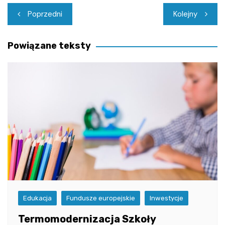
Nawigacja
Poprzedni
Kolejny
wpisu
Powiązane teksty
Edukacja
Fundusze europejskie
Inwestycje
Termomodernizacja Szkoły