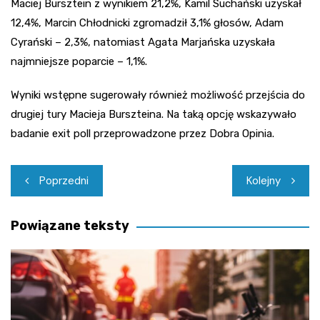
Maciej Bursztein z wynikiem 21,2%, Kamil Suchański uzyskał
12,4%, Marcin Chłodnicki zgromadził 3,1% głosów, Adam
Cyrański – 2,3%, natomiast Agata Marjańska uzyskała
najmniejsze poparcie – 1,1%.
Wyniki wstępne sugerowały również możliwość przejścia do
drugiej tury Macieja Burszteina. Na taką opcję wskazywało
badanie exit poll przeprowadzone przez Dobra Opinia.
Nawigacja
Poprzedni
Kolejny
wpisu
Powiązane teksty