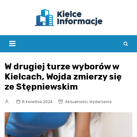
Skip
to
content
W drugiej turze wyborów w
Kielcach, Wojda zmierzy się
ze Stępniewskim
,
8 kwietnia 2024
Aktualności
Wydarzenia