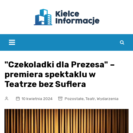
Skip
to
content
"Czekoladki dla Prezesa" –
premiera spektaklu w
Teatrze bez Suflera
,
,
10 kwietnia 2024
Pozostałe
Teatr
Wydarzenia