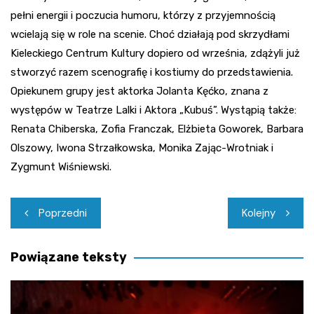
pełni energii i poczucia humoru, którzy z przyjemnością
wcielają się w role na scenie. Choć działają pod skrzydłami
Kieleckiego Centrum Kultury dopiero od września, zdążyli już
stworzyć razem scenografię i kostiumy do przedstawienia.
Opiekunem grupy jest aktorka Jolanta Kęćko, znana z
występów w Teatrze Lalki i Aktora „Kubuś”. Wystąpią także:
Renata Chiberska, Zofia Franczak, Elżbieta Goworek, Barbara
Olszowy, Iwona Strzałkowska, Monika Zając-Wrotniak i
Zygmunt Wiśniewski.
Nawigacja
Poprzedni
Kolejny
wpisu
Powiązane teksty