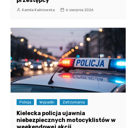
przestępcy
Kamila Kalinowska
6 sierpnia 2026
Policja
Wypadki
Zatrzymania
Kielecka policja ujawnia
niebezpiecznych motocyklistów w
weekendowej akcji