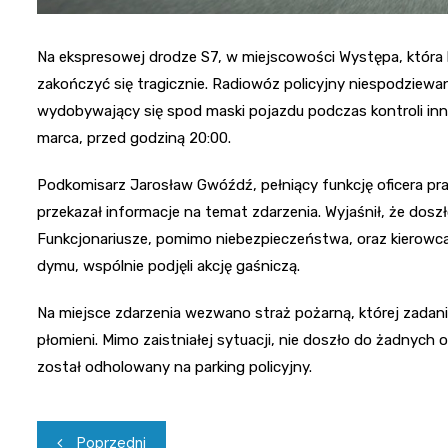
Na ekspresowej drodze S7, w miejscowości Występa, która l
zakończyć się tragicznie. Radiowóz policyjny niespodziewa
wydobywający się spod maski pojazdu podczas kontroli inn
marca, przed godziną 20:00.
Podkomisarz Jarosław Gwóźdź, pełniący funkcję oficera p
przekazał informacje na temat zdarzenia. Wyjaśnił, że dos
Funkcjonariusze, pomimo niebezpieczeństwa, oraz kierowca
dymu, wspólnie podjęli akcję gaśniczą.
Na miejsce zdarzenia wezwano straż pożarną, której zadan
płomieni. Mimo zaistniałej sytuacji, nie doszło do żadnych
został odholowany na parking policyjny.
Nawigacja
Poprzedni