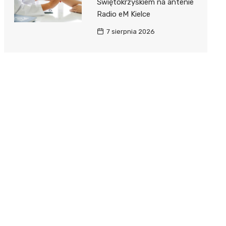
Świętokrzyskiem na antenie
Radio eM Kielce
7 sierpnia 2026