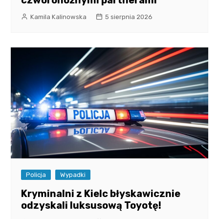
czworonożnymi partnerami
Kamila Kalinowska
5 sierpnia 2026
Policja
Wypadki
Kryminalni z Kielc błyskawicznie
odzyskali luksusową Toyotę!