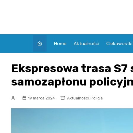
Skip
to
content
Home
Aktualności
Ciekawostki
Ekspresowa trasa S7 
samozapłonu policyj
,
19 marca 2024
Aktualności
Policja