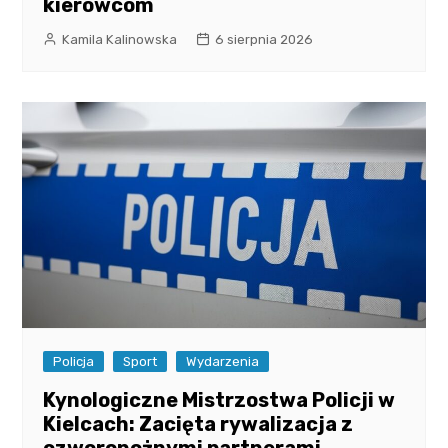
kierowcom
Kamila Kalinowska
6 sierpnia 2026
Policja
Sport
Wydarzenia
Kynologiczne Mistrzostwa Policji w
Kielcach: Zacięta rywalizacja z