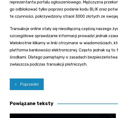
reprezentanta portalu ogłoszeniowego. Mężczyzna przekony
go odblokować tylko poprzez podanie kodu BLIK oraz potwie
te czynności, pokrzywdzony stracił 3000 złotych ze swoje
Transakcje online stały się nieodłączną częścią naszego życ
szczegółowe sprawdzanie informacji prowadzi jednak czasem
Wielokrotnie klikamy w linki otrzymane w wiadomościach, k
platforma bankowości elektronicznej. Często jednak są to 
środkami. Dlatego pamiętajmy o zasadach bezpieczeństwa i
zwłaszcza podczas transakcji płatniczych.
Nawigacja
Poprzedni
wpisu
Powiązane teksty