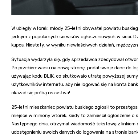
W ubiegły wtorek, młody 25-letni obywatel powiatu buskieg
jednym z popularnych serwisów ogłoszeniowych w sieci. D
kupca. Niestety, w wyniku niewłaściwych działań, mężczyzna
Sytuacja wydarzyła się, gdy sprzedawca zdecydował otworz
Po przekierowaniu na nową stronę, podał swoje dane do lo
używając kodu BLIK, co skutkowało utratą powyższej sumy p
użytkowników internetu, aby nie logować się na konta ba
okazać się próbą oszustwa!
25-letni mieszkaniec powiatu buskiego zgłosił to przestępst
miejsce w miniony wtorek, kiedy to zamieścił ogłoszenie o 
Następnego dnia, otrzymał wiadomość tekstową z linkiem do
udostępnieniu swoich danych do logowania na stronie bank