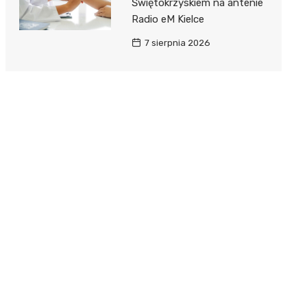
Świętokrzyskiem na antenie
Radio eM Kielce
7 sierpnia 2026