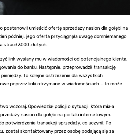
o postanowił umieścić ofertę sprzedaży nasion dla gołębi na
zień później, jego oferta przyciągnęła uwagę domniemanego
 stracił 3000 złotych.
yć link wysłany mu w wiadomości od potencjalnego klienta.
gowania do banku. Następnie, przeprowadził transakcję
ieniędzy. To kolejne ostrzeżenie dla wszystkich
nkowe poprzez linki otrzymane w wiadomościach – to może
wo wczoraj. Opowiedział policji o sytuacji, która miała
sprzedaży nasion dla gołębi na portalu internetowym.
 potwierdzenia transakcji sprzedaży, co uczynił. Po
u, został skontaktowany przez osobę podającą się za