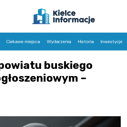
Ciekawe miejsca
Wydarzenia
Historia
Inwestycje
 powiatu buskiego
ogłoszeniowym –