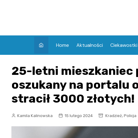
Skip
to
content
Home
Aktualności
Ciekawostki
25-letni mieszkaniec
oszukany na portalu 
stracił 3000 złotych!
,
Kamila Kalinowska
15 lutego 2024
Kradzież
Policja