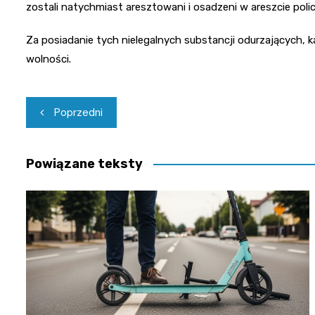
zostali natychmiast aresztowani i osadzeni w areszcie poli
Za posiadanie tych nielegalnych substancji odurzających, 
wolności.
Nawigacja
Poprzedni
wpisu
Powiązane teksty