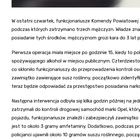
W ostatni czwartek, funkcjonariusze Komendy Powiatowej P
podczas których zatrzymano trzech mężczyzn. Władze znala
posiadanie tych środków, mężczyznom grozi kara do 3 lat 
Pierwsza operacja miała miejsce po godzinie 15, kiedy to p
spożywającego alkohol w miejscu publicznym. Czterdziesto
co skłoniło funkcjonariuszy do przeprowadzenia kontroli osob
zawiniątko zawierające susz roślinny, początkowo zidenty
teraz będzie odpowiadać za przestępstwo posiadania narko
Następna interwencja odbyła się kilka godzin później na jed
zatrzymali do kontroli drogowej samochód marki Opel, któr
pojazdu, funkcjonariusze znaleźli i zabezpieczyli zawiniątk
jest to około 3 gramy amfetaminy. Dodatkowo, podczas pr
policjanci ujawnili około 10 gramów suszu roślinnego, poc