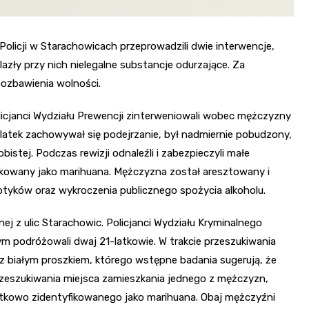
olicji w Starachowicach przeprowadzili dwie interwencje,
zły przy nich nielegalne substancje odurzające. Za
pozbawienia wolności.
olicjanci Wydziału Prewencji zinterweniowali wobec mężczyzny
latek zachowywał się podejrzanie, był nadmiernie pobudzony,
istej. Podczas rewizji odnaleźli i zabezpieczyli małe
fikowany jako marihuana. Mężczyzna został aresztowany i
tyków oraz wykroczenia publicznego spożycia alkoholu.
nej z ulic Starachowic. Policjanci Wydziału Kryminalnego
ym podróżowali dwaj 21-latkowie. W trakcie przeszukiwania
o z białym proszkiem, którego wstępne badania sugerują, że
zeszukiwania miejsca zamieszkania jednego z mężczyzn,
zątkowo zidentyfikowanego jako marihuana. Obaj mężczyźni