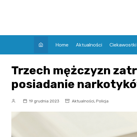
Skip
to
content
Home
Aktualności
Ciekawostki
Trzech mężczyzn zat
posiadanie narkotyk
,
19 grudnia 2023
Aktualności
Policja