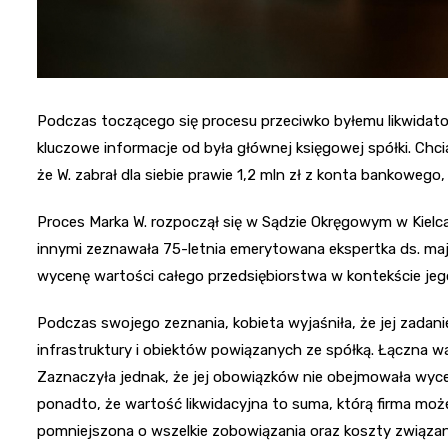
Podczas toczącego się procesu przeciwko byłemu likwidato
kluczowe informacje od była głównej księgowej spółki. Chci
że W. zabrał dla siebie prawie 1,2 mln zł z konta bankowego
Proces Marka W. rozpoczął się w Sądzie Okręgowym w Kielca
innymi zeznawała 75-letnia emerytowana ekspertka ds. maj
wycenę wartości całego przedsiębiorstwa w kontekście jego 
Podczas swojego zeznania, kobieta wyjaśniła, że jej zadan
infrastruktury i obiektów powiązanych ze spółką. Łączna w
Zaznaczyła jednak, że jej obowiązków nie obejmowała wyce
ponadto, że wartość likwidacyjna to suma, którą firma mo
pomniejszona o wszelkie zobowiązania oraz koszty związane