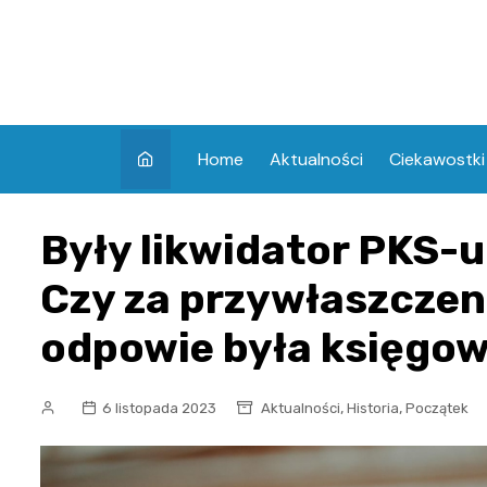
Skip
to
content
Home
Aktualności
Ciekawostki
Były likwidator PKS-u
Czy za przywłaszczeni
odpowie była księgo
,
,
6 listopada 2023
Aktualności
Historia
Początek