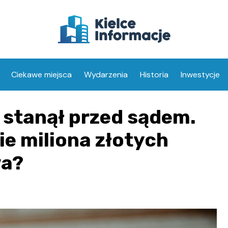
Ciekawe miejsca
Wydarzenia
Historia
Inwestycje
 stanął przed sądem.
e miliona złotych
wa?