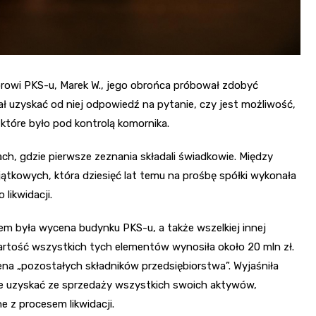
rowi PKS-u, Marek W., jego obrońca próbował zdobyć
ał uzyskać od niej odpowiedź na pytanie, czy jest możliwość,
, które było pod kontrolą komornika.
ch, gdzie pierwsze zeznania składali świadkowie. Między
ątkowych, która dziesięć lat temu na prośbę spółki wykonała
likwidacji.
iem była wycena budynku PKS-u, a także wszelkiej innej
artość wszystkich tych elementów wynosiła około 20 mln zł.
na „pozostałych składników przedsiębiorstwa”. Wyjaśniła
że uzyskać ze sprzedaży wszystkich swoich aktywów,
 z procesem likwidacji.