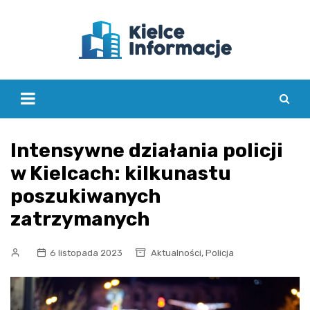
Skip
to
content
Intensywne działania policji
w Kielcach: kilkunastu
poszukiwanych
zatrzymanych
,
6 listopada 2023
Aktualności
Policja