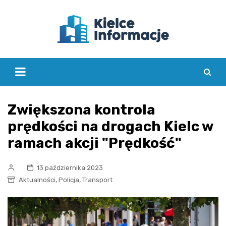
Skip
to
content
Zwiększona kontrola
prędkości na drogach Kielc w
ramach akcji "Prędkość"
13 października 2023
,
,
Aktualności
Policja
Transport