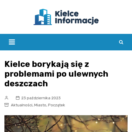
Skip
to
content
Kielce borykają się z
problemami po ulewnych
deszczach
23 października 2023
,
,
Aktualności
Miasto
Początek