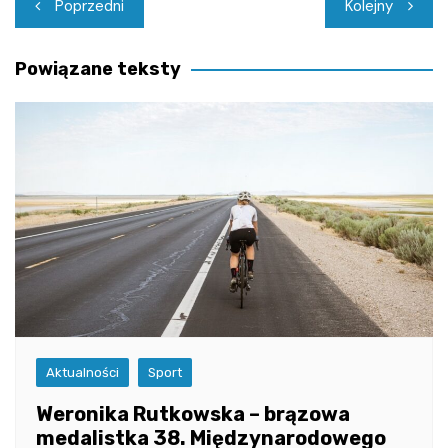
Nawigacja
Poprzedni
Kolejny
wpisu
Powiązane teksty
Aktualności
Sport
Weronika Rutkowska – brązowa
medalistka 38. Międzynarodowego