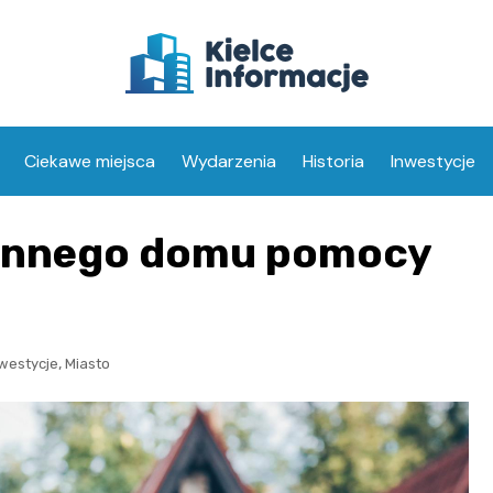
Ciekawe miejsca
Wydarzenia
Historia
Inwestycje
innego domu pomocy
,
westycje
Miasto