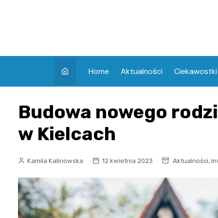
Skip
to
content
Home
Aktualności
Ciekawostki
Budowa nowego rodz
w Kielcach
,
Kamila Kalinowska
12 kwietnia 2023
Aktualności
In