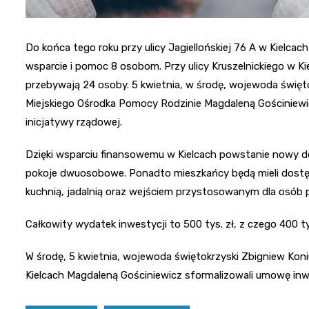
Do końca tego roku przy ulicy Jagiellońskiej 76 A w Kielc
wsparcie i pomoc 8 osobom. Przy ulicy Kruszelnickiego w Ki
przebywają 24 osoby. 5 kwietnia, w środę, wojewoda święto
Miejskiego Ośrodka Pomocy Rodzinie Magdaleną Gościniewic
inicjatywy rządowej.
Dzięki wsparciu finansowemu w Kielcach powstanie nowy do
pokoje dwuosobowe. Ponadto mieszkańcy będą mieli dostę
kuchnią, jadalnią oraz wejściem przystosowanym dla osób p
Całkowity wydatek inwestycji to 500 tys. zł, z czego 400 
W środę, 5 kwietnia, wojewoda świętokrzyski Zbigniew Kon
Kielcach Magdaleną Gościniewicz sformalizowali umowę inw